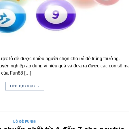
cược lô đề được nhiều người chọn chơi vì dễ trúng thưởng.
yên nghiệp áp dụng vì hiệu quả và đưa ra được các con số m
y của Fun88 […]
TIẾP TỤC ĐỌC
→
LÔ ĐỀ FUN88