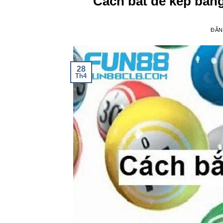
Cách bắt đề kép bằn
ĐĂN
28
Th4