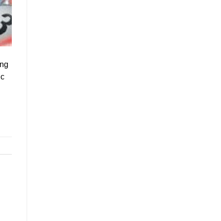
ơng
ớc