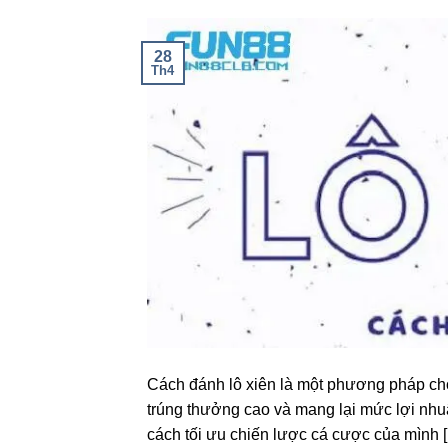
28
Th4
Cách đánh lô xiên là một phương pháp chơi
trúng thưởng cao và mang lại mức lợi nhu
cách tối ưu chiến lược cá cược của mình 