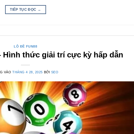
TIẾP TỤC ĐỌC
→
LÔ ĐỀ FUN88
 Hình thức giải trí cực kỳ hấp dẫn
G VÀO
THÁNG 4 28, 2025
BỞI
SEO