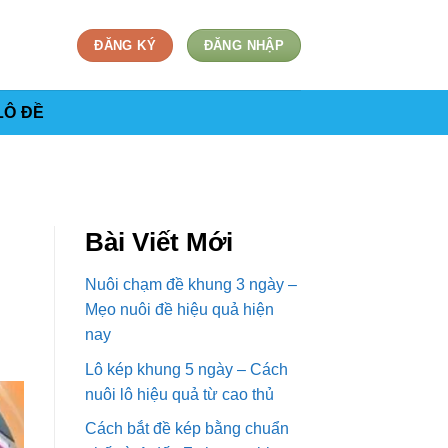
ĐĂNG KÝ
ĐĂNG NHẬP
LÔ ĐỀ
Bài Viết Mới
Nuôi chạm đề khung 3 ngày –
Mẹo nuôi đề hiệu quả hiện
nay
Lô kép khung 5 ngày – Cách
nuôi lô hiệu quả từ cao thủ
Cách bắt đề kép bằng chuẩn