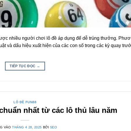
được nhiều người chơi lô đề áp dụng để dễ trúng thưởng. Phư
uật và dấu hiệu xuất hiện của các con số trong các kỳ quay trư
TIẾP TỤC ĐỌC
→
LÔ ĐỀ FUN88
chuẩn nhất từ các lô thủ lâu năm
G VÀO
THÁNG 4 28, 2025
BỞI
SEO