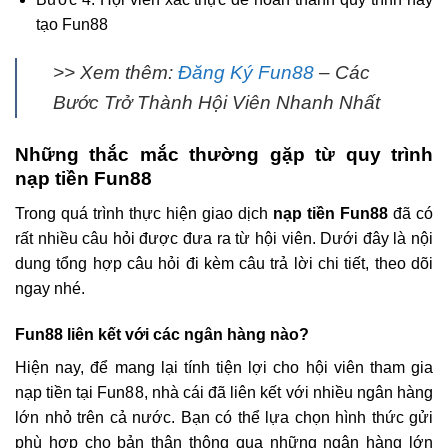
tạo Fun88
>> Xem thêm:
Đăng Ký Fun88
– Các
Bước Trở Thành Hội Viên Nhanh Nhất
Những thắc mắc thường gặp từ quy trình
nạp tiền Fun88
Trong quá trình thực hiện giao dịch
nạp tiền Fun88
đã có
rất nhiều câu hỏi được đưa ra từ hội viên. Dưới đây là nội
dung tổng hợp câu hỏi đi kèm câu trả lời chi tiết, theo dõi
ngay nhé.
Fun88 liên kết với các ngân hàng nào?
Hiện nay, để mang lại tính tiện lợi cho hội viên tham gia
nạp tiền tại Fun88, nhà cái đã liên kết với nhiều ngân hàng
lớn nhỏ trên cả nước. Bạn có thể lựa chọn hình thức gửi
phù hợp cho bản thân thông qua những ngân hàng lớn