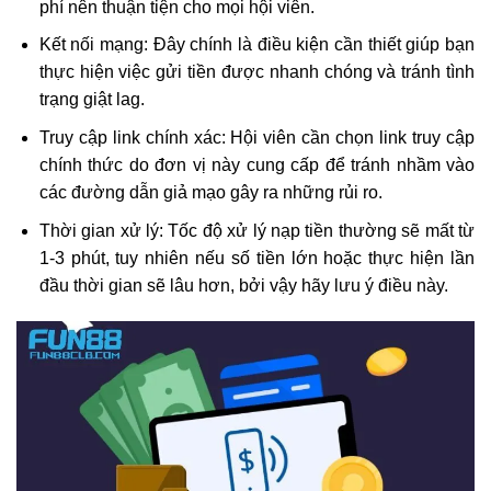
phí nên thuận tiện cho mọi hội viên.
Kết nối mạng: Đây chính là điều kiện cần thiết giúp bạn
thực hiện việc gửi tiền được nhanh chóng và tránh tình
trạng giật lag.
Truy cập link chính xác: Hội viên cần chọn link truy cập
chính thức do đơn vị này cung cấp để tránh nhầm vào
các đường dẫn giả mạo gây ra những rủi ro.
Thời gian xử lý: Tốc độ xử lý nạp tiền thường sẽ mất từ
1-3 phút, tuy nhiên nếu số tiền lớn hoặc thực hiện lần
đầu thời gian sẽ lâu hơn, bởi vậy hãy lưu ý điều này.