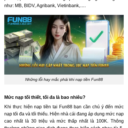
như: MB, BIDV, Agribank, Vietinbank,….
Những lỗi hay mắc phải khi nạp tiền Fun88
Mức nạp tối thiết, tối đa là bao nhiêu?
Khi thực hiện nạp tiền tại Fun88 bạn cần chú ý đến mức
nạp tối đa và tối thiểu. Hiện nhà cái đang áp dụng mức nạp
cao nhất là 30 triệu và mức thấp nhất là 100K. Thông