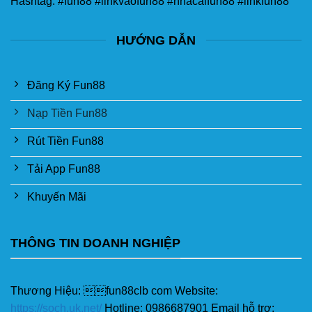
Hashtag:
#fun88 #linkvaofun88 #nhacaifun88 #linkfun88
HƯỚNG DẪN
Đăng Ký Fun88
Nạp Tiền Fun88
Rút Tiền Fun88
Tải App Fun88
Khuyến Mãi
THÔNG TIN DOANH NGHIỆP
Thương Hiệu: fun88clb com Website:
https://soch.uk.net/
Hotline:
0986687901
Email hỗ trợ: