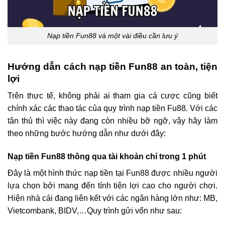
Nạp tiền Fun88 và một vài điều cần lưu ý
Hướng dẫn cách nạp tiền Fun88 an toàn, tiện
lợi
Trên thực tế, không phải ai tham gia cá cược cũng biết
chính xác các thao tác của quy trình nạp tiền Fu88. Với các
tân thủ thì việc này đang còn nhiều bỡ ngỡ, vậy hãy làm
theo những bước hướng dẫn như dưới đây:
Nạp tiền Fun88 thông qua tài khoản chỉ trong 1 phút
Đây là một hình thức nạp tiền tại Fun88 được nhiều người
lựa chọn bởi mang đến tính tiện lợi cao cho người chơi.
Hiện nhà cái đang liên kết với các ngân hàng lớn như: MB,
Vietcombank, BIDV,…Quy trình gửi vốn như sau: