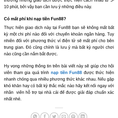
thường những giao dịch được thực hiện cách nhau từ 5-
10 phút, bởi vậy bạn cần lưu ý những điều này.
Có mất phí khi nạp tiền Fun88?
Thực hiện giao dịch này tại Fun88 bạn sẽ không mất bất
kỳ một chi phí nào đối với chuyển khoản ngân hàng. Tuy
nhiên đối với phương thức ví điện tử sẽ mất phí cho bên
trung gian. Đó cũng chính là lưu ý mà bất kỳ người chơi
nào cũng cần nắm bắt được.
Hy vọng những thông tin trên bài viết này sẽ giúp cho hội
viên tham gia quá trình
nạp tiền Fun88
được thức hiện
nhanh chóng qua nhiều phương thức khác nhau. Nếu gặp
khó khăn hay có bất kỳ thắc mắc nào hãy kết nối ngay với
nhân viên hỗ trợ tại nhà cái để được giải đáp chuẩn xác
nhất nhé.